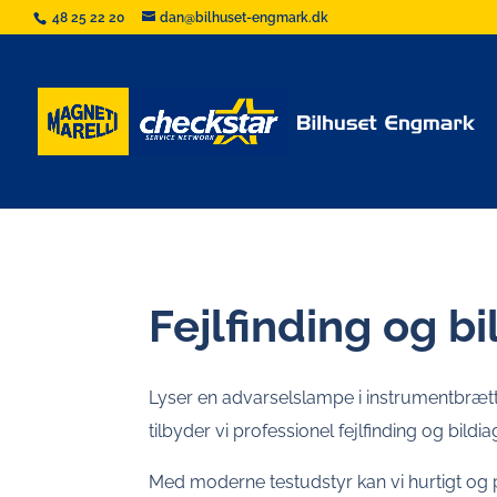
48 25 22 20
dan@bilhuset-engmark.dk
Fejlfinding og b
Lyser en advarselslampe i instrumentbrætt
tilbyder vi professionel fejlfinding og bild
Med moderne testudstyr kan vi hurtigt og pr