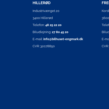
HILLERØD
FRE
Industrivænget 20
Kors
3400 Hillerød
3600
Telefon:
48 25 22 20
Tele
Biludlejning:
27 80 45 20
Bilu
E-mail:
info@bilhuset-engmark.dk
E-ma
CVR: 32078850
CVR: