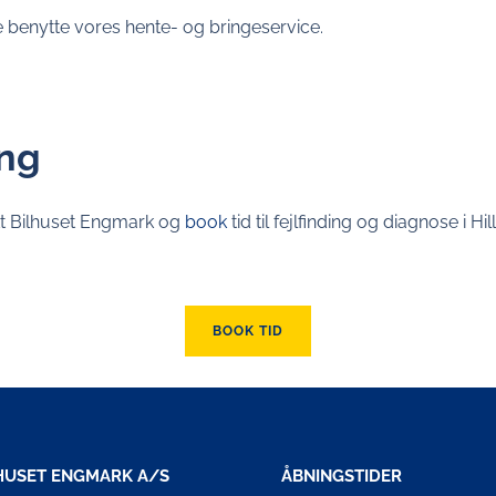
le benytte vores hente- og bringeservice.
ing
kt Bilhuset Engmark og
book
tid til fejlfinding og diagnose i H
BOOK TID
HUSET ENGMARK A/S
ÅBNINGSTIDER