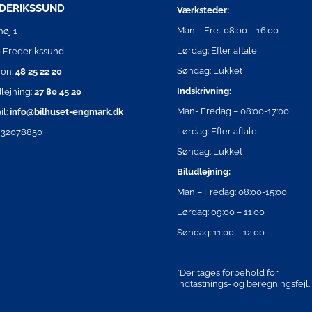
DERIKSSUND
Værksteder:
Man – Fre.: 08:00 – 16:00
høj 1
Lørdag: Efter aftale
 Frederikssund
Søndag: Lukket
fon:
48 25 22 20
Indskrivning:
dlejning:
27 80 45 20
Man- Fredag – 08:00-17:00
il:
info@bilhuset-engmark.dk
Lørdag: Efter aftale
 32078850
Søndag: Lukket
Biludlejning:
Man – Fredag: 08:00-15:00
Lørdag: 09:00 – 11:00
Søndag: 11:00 – 12:00
*Der tages forbehold for
indtastnings- og beregningsfejl.