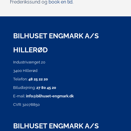
Frederikssund og
book en tid.
BILHUSET ENGMARK A/S
HILLERØD
Industrivænget 20
3400 Hillerød
Telefon:
48 25 22 20
Biludlejning:
27 80 45 20
E-mail:
info@bilhuset-engmark.dk
CVR: 32078850
BILHUSET ENGMARK A/S