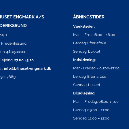
HUSET ENGMARK A/S
ÅBNINGSTIDER
DERIKSSUND
Værksteder:
Man – Fre.: 08:00 – 16:00
høj 1
Lørdag: Efter aftale
 Frederikssund
Søndag: Lukket
fon:
48 25 22 20
Indskrivning:
dlejning:
27 80 45 20
Man- Fredag – 08:00-17:00
il:
info@bilhuset-engmark.dk
Lørdag: Efter aftale
 32078850
Søndag: Lukket
Biludlejning:
Man – Fredag: 08:00-15:00
Lørdag: 09:00 – 11:00
Søndag: 11:00 – 12:00