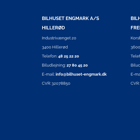
BILHUSET ENGMARK A/S
BIL
HILLERØD
FRE
Industrivænget 20
Kors
3400 Hillerød
3600
Telefon:
48 25 22 20
Tele
Biludlejning:
27 80 45 20
Bilu
E-mail:
info@bilhuset-engmark.dk
E-ma
CVR: 32078850
CVR: