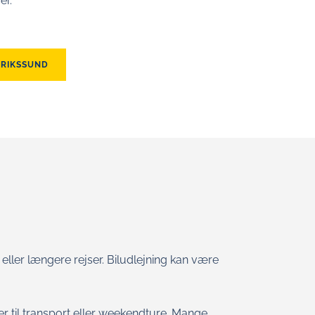
er.
DRIKSSUND
 eller længere rejser. Biludlejning kan være
er til transport eller weekendture. Mange