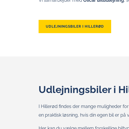
Vi samarbejder med
Oscar Biludlejning
, 
UDLEJNINGSBILER I HILLERØD
Udlejningsbiler i H
I Hillerød findes der mange muligheder for a
en praktisk løsning, hvis din egen bil er på 
Her kan du vælge mellem forskellige biltyp