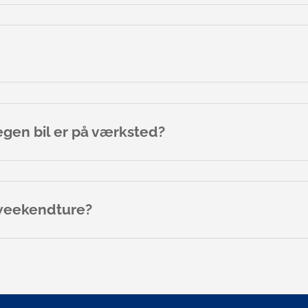
egen bil er på værksted?
er weekendture?