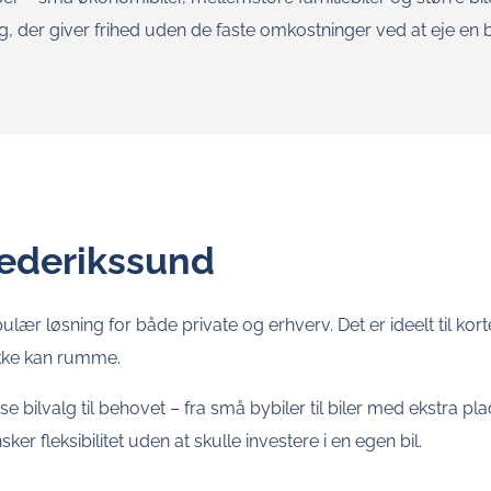
g, der giver frihed uden de faste omkostninger ved at eje en bi
rederikssund
lær løsning for både private og erhverv. Det er ideelt til korte
 ikke kan rumme.
sse bilvalg til behovet – fra små bybiler til biler med ekstra 
er fleksibilitet uden at skulle investere i en egen bil.