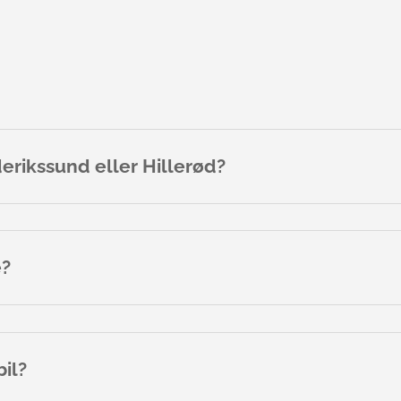
derikssund eller Hillerød?
e?
bil?