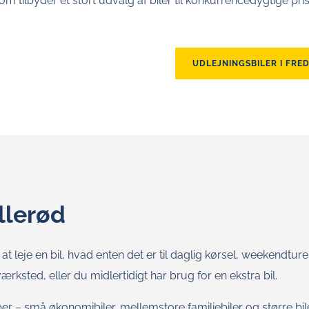
som tilbyder et stort udvalg af biler til konkurrencedygtige pris
UDLEJNINGSBILER I FRE
illerød
t leje en bil, hvad enten det er til daglig kørsel, weekendture
værksted, eller du midlertidigt har brug for en ekstra bil.
er – små økonomibiler, mellemstore familiebiler og større bil